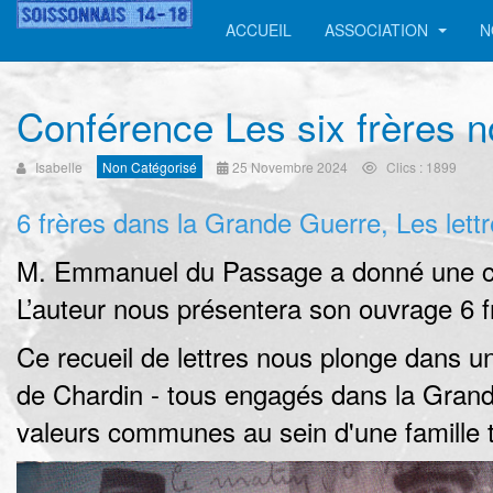
ACCUEIL
ASSOCIATION
N
Conférence Les six frères 
Isabelle
Non Catégorisé
25 Novembre 2024
Clics : 1899
6 frères dans la Grande Guerre, Les lett
M. Emmanuel du Passage a donné une con
L’auteur nous présentera son ouvrage 6 f
Ce recueil de lettres nous plonge dans une
de Chardin - tous engagés dans la Grand
valeurs communes au sein d'une famille tr