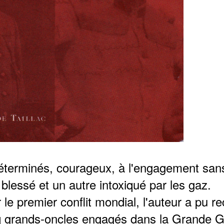
terminés, courageux, à l'engagement sans fa
blessé et un autre intoxiqué par les gaz.
ar le premier conflit mondial, l'auteur a pu
nq grands-oncles engagés dans la Grande Gue