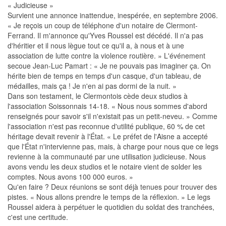
« Judicieuse »
Survient une annonce inattendue, inespérée, en septembre 2006.
« Je reçois un coup de téléphone d'un notaire de Clermont-
Ferrand. Il m'annonce qu'Yves Roussel est décédé. Il n'a pas
d'héritier et il nous lègue tout ce qu'il a, à nous et à une
association de lutte contre la violence routière. » L'événement
secoue Jean-Luc Pamart : « Je ne pouvais pas imaginer ça. On
hérite bien de temps en temps d'un casque, d'un tableau, de
médailles, mais ça ! Je n'en ai pas dormi de la nuit. »
Dans son testament, le Clermontois cède deux studios à
l'association Soissonnais 14-18. « Nous nous sommes d'abord
renseignés pour savoir s'il n'existait pas un petit-neveu. » Comme
l'association n'est pas reconnue d'utilité publique, 60 % de cet
héritage devait revenir à l'État. « Le préfet de l'Aisne a accepté
que l'État n'intervienne pas, mais, à charge pour nous que ce legs
revienne à la communauté par une utilisation judicieuse. Nous
avons vendu les deux studios et le notaire vient de solder les
comptes. Nous avons 100 000 euros. »
Qu'en faire ? Deux réunions se sont déjà tenues pour trouver des
pistes. « Nous allons prendre le temps de la réflexion. » Le legs
Roussel aidera à perpétuer le quotidien du soldat des tranchées,
c'est une certitude.