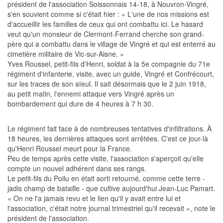
président de l'association Soissonnais 14-18, à Nouvron-Vingré,
s'en souvient comme si c'était hier : « L'une de nos missions est
d'accueillir les familles de ceux qui ont combattu ici. Le hasard
veut qu'un monsieur de Clermont-Ferrand cherche son grand-
père qui a combattu dans le village de Vingré et qui est enterré au
cimetière militaire de Vic-sur-Aisne. »
Yves Roussel, petit-fils d'Henri, soldat à la 5e compagnie du 71e
régiment d'infanterie, visite, avec un guide, Vingré et Confrécourt,
sur les traces de son aïeul. Il sait désormais que le 2 juin 1918,
au petit matin, l'ennemi attaque vers Vingré après un
bombardement qui dure de 4 heures à 7 h 30.
Le régiment fait face à de nombreuses tentatives d'infiltrations. À
18 heures, les dernières attaques sont arrêtées. C'est ce jour-là
qu'Henri Roussel meurt pour la France.
Peu de temps après cette visite, l'association s'aperçoit qu'elle
compte un nouvel adhérent dans ses rangs.
Le petit-fils du Poilu en était sorti retourné, comme cette terre -
jadis champ de bataille - que cultive aujourd'hui Jean-Luc Pamart.
« On ne l'a jamais revu et le lien qu'il y avait entre lui et
l'association, c'était notre journal trimestriel qu'il recevait », note le
président de l'association.