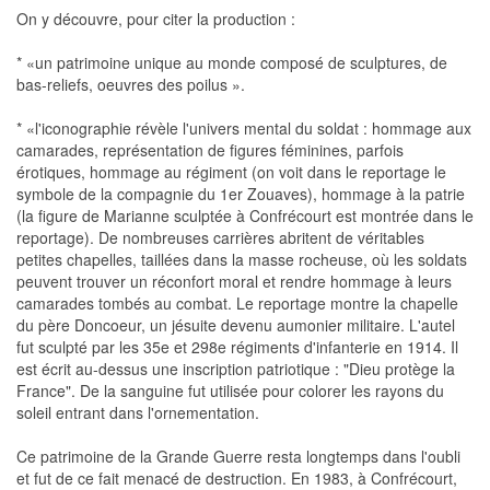
On y découvre, pour citer la production :
* «un patrimoine unique au monde composé de sculptures, de
bas-reliefs, oeuvres des poilus ».
* «l'iconographie révèle l'univers mental du soldat : hommage aux
camarades, représentation de figures féminines, parfois
érotiques, hommage au régiment (on voit dans le reportage le
symbole de la compagnie du 1er Zouaves), hommage à la patrie
(la figure de Marianne sculptée à Confrécourt est montrée dans le
reportage). De nombreuses carrières abritent de véritables
petites chapelles, taillées dans la masse rocheuse, où les soldats
peuvent trouver un réconfort moral et rendre hommage à leurs
camarades tombés au combat. Le reportage montre la chapelle
du père Doncoeur, un jésuite devenu aumonier militaire. L'autel
fut sculpté par les 35e et 298e régiments d'infanterie en 1914. Il
est écrit au-dessus une inscription patriotique : "Dieu protège la
France". De la sanguine fut utilisée pour colorer les rayons du
soleil entrant dans l'ornementation.
Ce patrimoine de la Grande Guerre resta longtemps dans l'oubli
et fut de ce fait menacé de destruction. En 1983, à Confrécourt,