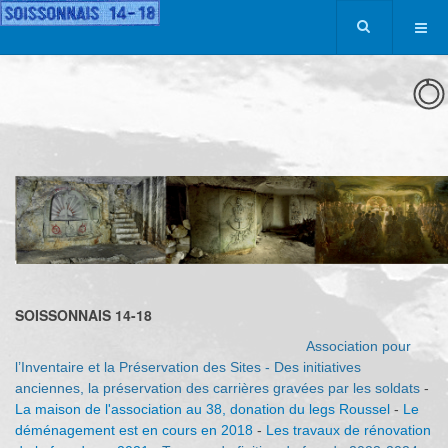
SOISSONNAIS 14-18
Association pour
l’Inventaire et la Préservation des Sites
-
Des initiatives
anciennes, la préservation des carrières gravées par les soldats
-
La maison de l'association au 38, donation du legs Roussel
-
Le
déménagement est en cours en 2018
-
Les travaux de rénovation