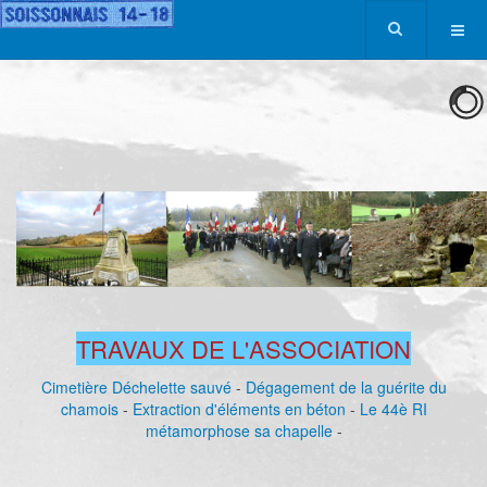
TRAVAUX DE L'ASSOCIATION
Cimetière Déchelette sauvé
-
Dégagement de la guérite du
chamois
-
Extraction d'éléments en béton
-
Le 44è RI
métamorphose sa chapelle
-