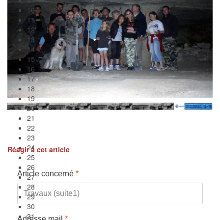
19
20
21
22
23
24
25
26
27
28
29
30
31
32
33
Réagir à cet article
34
35
Article concerné
*
Adresse mail
*