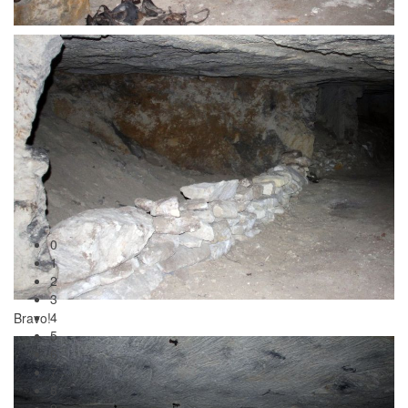
0
1
2
3
4
5
6
7
8
9
10
11
12
13
Bravo!
14
15
16
17
18