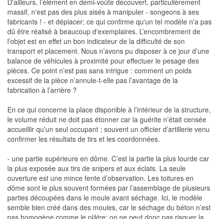
D'ailleurs, l’élément en demi-voûte découvert, particulièrement
massif, n'est pas des plus aisés à manipuler - songeons à ses
fabricants ! - et déplacer; ce qui confirme qu'un tel modèle n'a pas
dû être réalisé à beaucoup d'exemplaires. L’encombrement de
l’objet est en effet un bon indicateur de la difficulté de son
transport et placement. Nous n’avons pu disposer à ce jour d’une
balance de véhicules à proximité pour effectuer le pesage des
pièces. Ce point n’est pas sans intrigue : comment un poids
excessif de la pièce n’annule-t-elle pas l’avantage de la
fabrication à l’arrière ?
En ce qui concerne la place disponible à l’intérieur de la structure,
le volume réduit ne doit pas étonner car la guérite n’était censée
accueillir qu’un seul occupant ; souvent un officier d’artillerie venu
confirmer les résultats de tirs et les coordonnées.
- une partie supérieure en dôme. C’est la partie la plus lourde car
la plus exposée aux tirs de snipers et aux éclats. La seule
ouverture est une mince fente d’observation. Les toitures en
dôme sont le plus souvent formées par l’assemblage de plusieurs
parties découpées dans le moule avant séchage. Ici, le modèle
semble bien créé dans des moules, car le séchage du béton n’est
pas homogène comme le plâtre; on ne peut donc pas risquer la