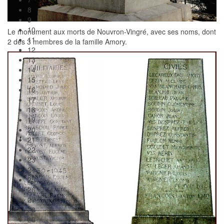
8
9
10
Le monument aux morts de Nouvron-Vingré, avec ses noms, dont
11
2 des 3 membres de la famille Amory.
12
13
14
15
16
17
18
19
20
21
22
23
24
25
26
27
28
29