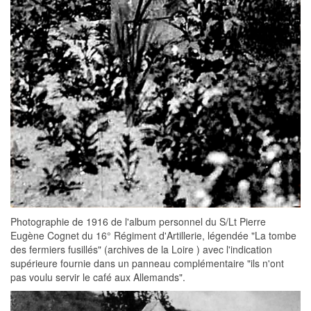
Photographie de 1916 de l'album personnel du S/Lt Pierre
Eugène Cognet du 16° Régiment d'Artillerie, légendée "La tombe
des fermiers fusillés" (archives de la Loire ) avec l'indication
supérieure fournie dans un panneau complémentaire "ils n'ont
pas voulu servir le café aux Allemands".