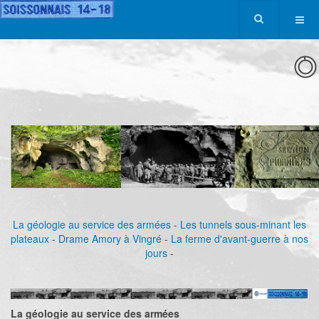
La géologie au service des armées
-
Les tunnels sous-minant les
plateaux
-
Drame Amory à Vingré
-
La ferme d'avant-guerre à nos
jours
-
La géologie au service des armées