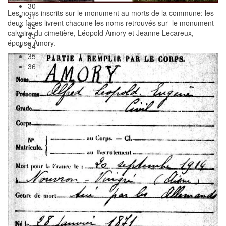
30
Les noms inscrits sur le monument au morts de la commune: les
31
deux faces livrent chacune les noms retrouvés sur le monument-
32
calvaire du cimetière, Léopold Amory et Jeanne Lecareux,
33
épouse Amory.
34
35
36