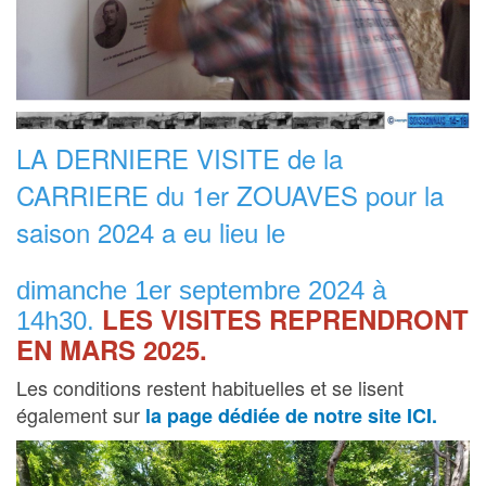
L
A DERNIERE VISITE de la
CARRIERE du 1er ZOUAVES pour la
saison 2024 a eu li
eu le
dimanche 1er septembre 2024 à
LES VISITES REPRENDRONT
14h30
.
EN MARS 2025.
Les conditions restent habituelles et se lisent
également sur
la page dédiée de notre site ICI.