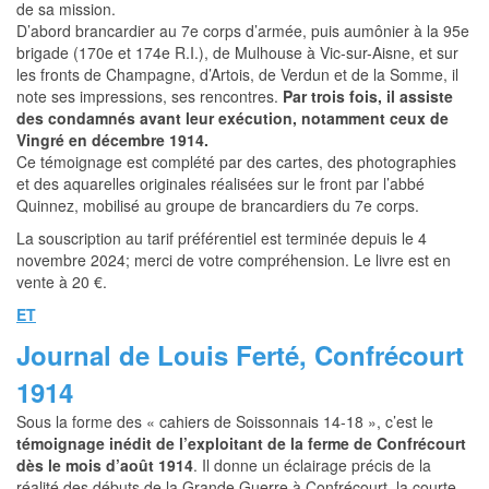
de sa mission.
D’abord brancardier au 7e corps d’armée, puis aumônier à la 95e
brigade (170e et 174e R.I.), de Mulhouse à Vic-sur-Aisne, et sur
les fronts de Champagne, d’Artois, de Verdun et de la Somme, il
note ses impressions, ses rencontres.
Par trois fois, il assiste
des condamnés avant leur exécution, notamment ceux de
Vingré en décembre 1914.
Ce témoignage est complété par des cartes, des photographies
et des aquarelles originales réalisées sur le front par l’abbé
Quinnez, mobilisé au groupe de brancardiers du 7e corps.
La souscription au tarif préférentiel est terminée depuis le 4
novembre 2024; merci de votre compréhension. Le livre est en
vente à 20 €.
ET
Journal de Louis Ferté, Confrécourt
1914
Sous la forme des « cahiers de Soissonnais 14-18 », c’est le
témoignage inédit de l’exploitant de la ferme de Confrécourt
dès le mois d’août 1914
. Il donne un éclairage précis de la
réalité des débuts de la Grande Guerre à Confrécourt, la courte