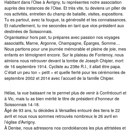
Habitant dans l’Oise à Avrigny, tu représentes notre association
auprès des instances de l’Oise. Et très vite, tu deviens un pilier de
nos activités, entretien du champ de bataille, visites, expositions.
Tu es partout, avec ta fougue, ta générosité et tes connaissances.
Et naturellement, tu me secondes en tant que vice-président aux
destinées de Soissonnais.
Organisateur hors pair, tu prépares avec passion nos voyages
associatifs, Marne, Argonne, Champagne, Éparges, Somme…
Nous partions pour une journée mémorable et pleine de joie, mes
enfants en témoignent encore. Sur le plateau de Fontenoy, nous
aimions nous retrouver devant la tombe de Joseph Chipier, mort
de 16 septembre 1914. Cycliste au 238e R.I., il allait être papa.
C’était un peu ton « petit » et quelle fierté pour les cérémonies de
septembre 2002 et 2014 avec l’accueil de la famille Chipier.
Hélas, ta vue baissant ne te permet plus de venir à Confrécourt et
à Vic, mais tu as bien mérité le titre de président d’honneur de
Soissonnais 14-18.
Âgé de 93 ans, tu décèdes à Versailles entouré des tiens le 22
avril et nous nous sommes retrouvés nombreux le 26 avril en
l’église d’Avrigny.
À Denise, nous adressons nos condoléances les plus attristées et