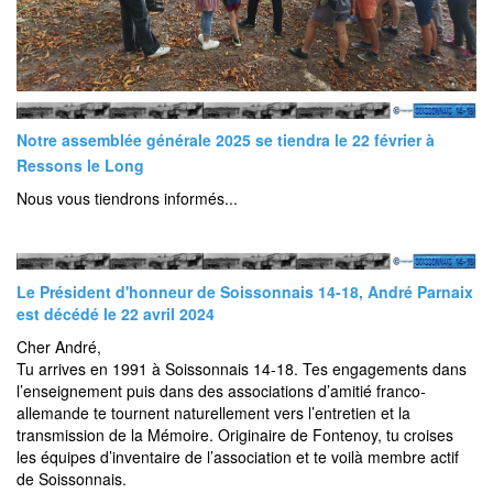
Notre assemblée générale 2025 se tiendra le 22 février à
Ressons le Long
Nous vous tiendrons informés...
Le Président d'honneur de Soissonnais 14-18, André Parnaix
est décédé le 22 avril 2024
Cher André,
Tu arrives en 1991 à Soissonnais 14-18. Tes engagements dans
l’enseignement puis dans des associations d’amitié franco-
allemande te tournent naturellement vers l’entretien et la
transmission de la Mémoire. Originaire de Fontenoy, tu croises
les équipes d’inventaire de l’association et te voilà membre actif
de Soissonnais.