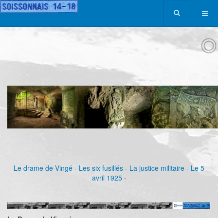
Le drame de Vingé
-
Les six fusillés
-
La justice militaire
-
Le 5
avril 1925
-